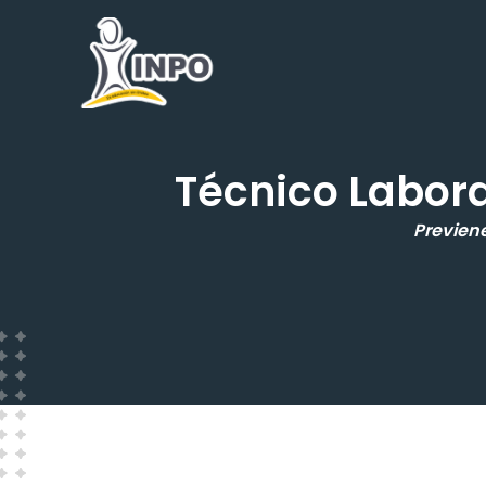
Ir
al
contenido
Técnico Labora
Previene