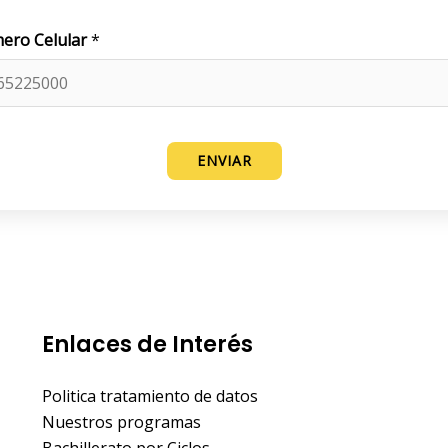
r
ero Celular
*
o
C
e
l
u
ENVIAR
l
a
r
N
o
m
b
Enlaces de Interés
r
e
Politica tratamiento de datos
Nuestros programas
Bachillerato por Ciclos