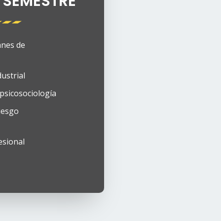
SEMESTRE​
anes de
ustrial
psicosociología
riesgo
esional