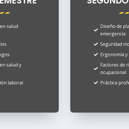
EMESTRE​
SEGUNDO 
en salud
Diseño de pl
emergencia
lios
Seguridad ind
esgos
Ergonomía y 
en salud y
Factores de 
ocupacional
ción laboral
Práctica prof