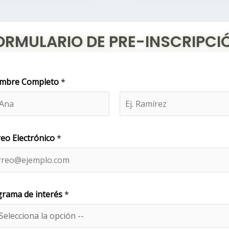
ORMULARIO DE PRE-INSCRIPCI
mbre Completo
*
Nombre
Apellidos
eo Electrónico
*
N
rama de interés
*
ú
m
e