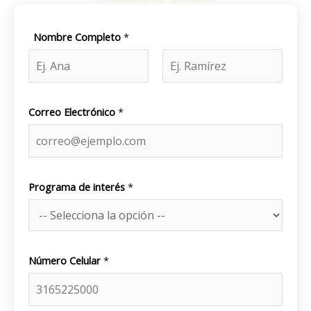
Nombre Completo
*
Nombre
Apellidos
d
Correo Electrónico
*
e
C
e
l
u
Programa de interés
*
l
a
r
C
Número Celular
*
o
r
r